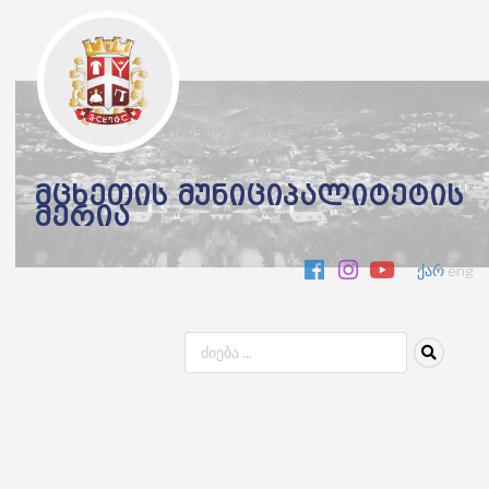
მცხეთის მუნიციპალიტეტის
მერია
ქარ
eng