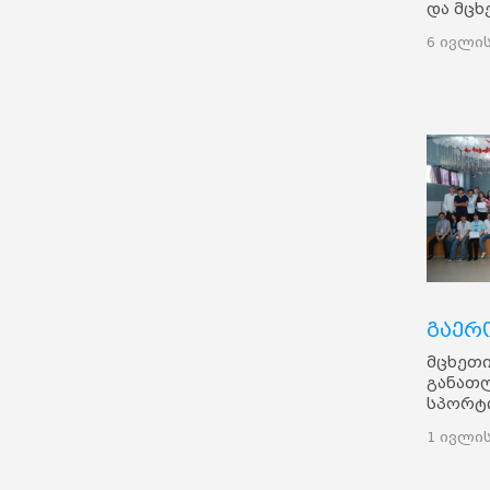
და მცხ
მერიის
6 ივლის
მცხეთა
მიმდებ
ბავშვე
გაიმარ
ღონისძ
მოსახ
ადგილ
თვითმ
წარმო
ესწრებ
გაერ
მცხეთი
განათლ
სპორტი
ხელმძ
1 ივლის
გრძელ
ახალგ
განყო