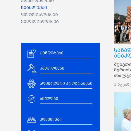
პრეს-რელიზი
სიახლეები
ფოტოგალერეა
ვიდეოგალერეა
საზა
ტენდერები
ანაკ
მცხეთი
აუქციონები
მერიის
ახალგ
ინიცია
სოციალური პროგრამები
3 აგვის
მუნიცი
ახალგ
საზაფხ
ბმულები
გაემგზ
კომისიები