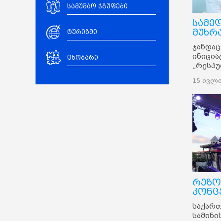
სამუშაო ჯგუფები
სამე
მუხრ
ტურიზმი
ჯანდაც
ინიცია
ცნობარი
„რესპ
საავად
15 ივლი
და ად
ხელის
ჩართუ
ამბულ
მოსახ
სამედი
გაიმარ
ფარგლ
მოქალა
სპეცი
კონსულ
რეზო
საჭირო
კონც
კვლევე
საქარ
სამინი