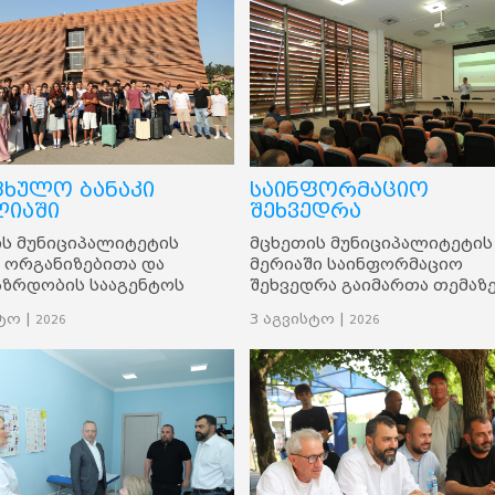
ფხულო ბანაკი
საინფორმაციო
ლიაში
შეხვედრა
ს მუნიციპალიტეტის
მცხეთის მუნიციპალიტეტის
 ორგანიზებითა და
მერიაში საინფორმაციო
აზრდობის სააგენტოს
შეხვედრა გაიმართა თემაზე
ტივით, მცხეთის
„აზბესტი: ფარული საფრთხ
ტო |
3 აგვისტო |
2026
2026
პალიტეტში მცხოვრები
ადამიანის უფლებებისთვის
აზრდები ანაკლიის
"წყალზე უფლება". შეხვედ
ულო ბანაკში
მიზანს წარმოადგენდა
ავრნენ.
ადამიანის შრომით
უსაფრთხოებაზე, ჯანსაღ
გარემოზე წვდომა და
ჯანმრთელობის უფლების
დაცვაზე ზედამხედველობა.