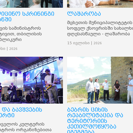
დიცინო სკრინინგი
ლაშარობა
ანში
მცხეთის მუნიციპალიტეტის
ვის სამინისტროს
სოფელ ქსოვრისში სახალხ
ტივით, თბილისის
დღესასწაული - ლაშარობა
უბლიკური
აღინიშნა. დღესასწაულთან
15 ივლისი |
2026
მყოფოს“ ორგანიზებითა
დაკავშირებით გამართულ
სი |
2026
გილობრივი
ტრადიციულ შეჯიბრს ქარ
უფლების
ჭიდაობაში მცხეთის
ლობით, მუხრანის
მუნიციპალიტეტის მერი გო
ატორიულ ცენტრში
აბუაშვილი და მერის
ლეობისთვის
მოადგილეები - გიორგი
ცინო სკრინინგი
მძევაშვილი და გოგა
თა. სკრინინგის
თალაშვილი დაესწრნენ.
ებში ასამდე
ქემ მიიღო ექიმ-
ალისტების
ტაცია, ასევე ჩატარდა
 და ბავშვების
ბებრის ციხის
 სამედიცინო
ერტი
რეაბილიტაცია და
ბი.
ტერიტორიის
თველოს კულტურის
კეთილმოწყობა
სტროს ორგანიზებითა
იგეგმება