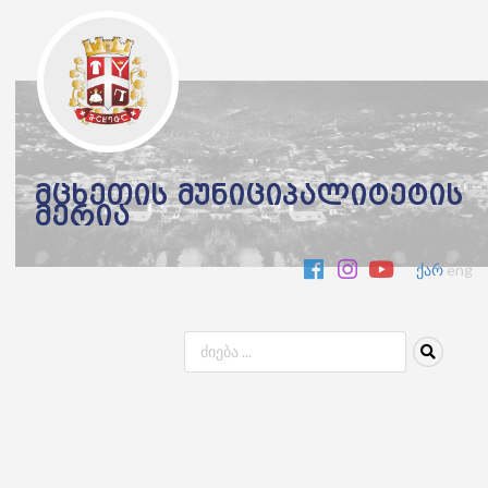
მცხეთის მუნიციპალიტეტის
მერია
ქარ
eng