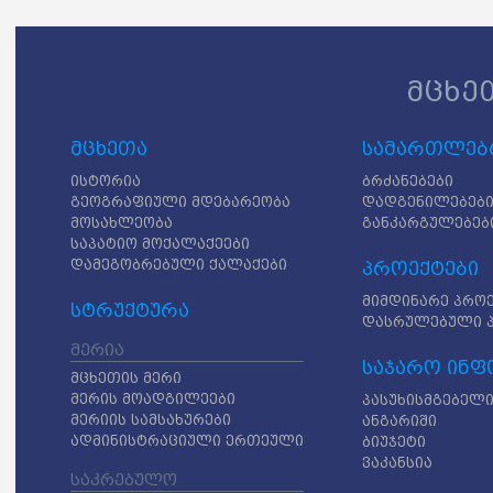
მცხე
მცხეთა
სამართლებრ
ისტორია
ბრძანებები
გეოგრაფიული მდებარეობა
დადგენილებებ
მოსახლეობა
განკარგულებებ
საპატიო მოქალაქეები
დამეგობრებული ქალაქები
პროექტები
მიმდინარე პრო
სტრუქტურა
დასრულებული 
მერია
საჯარო ინფ
მცხეთის მერი
მერის მოადგილეები
პასუხისმგებელი
მერიის სამსახურები
ანგარიში
ადმინისტრაციული ერთეული
ბიუჯეტი
ვაკანსია
საკრებულო