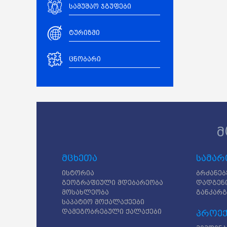
სამუშაო ჯგუფები
ტურიზმი
ცნობარი
მ
მცხეთა
სამარ
ისტორია
ბრძანებ
გეოგრაფიული მდებარეობა
დადგენ
მოსახლეობა
განკარ
საპატიო მოქალაქეები
დამეგობრებული ქალაქები
პროექ