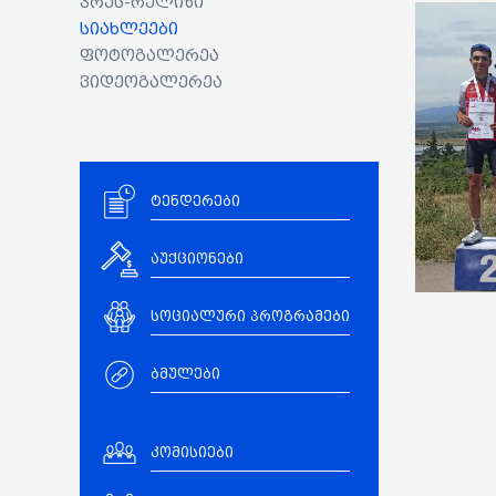
პრეს-რელიზი
სიახლეები
ფოტოგალერეა
ვიდეოგალერეა
ტენდერები
აუქციონები
სოციალური პროგრამები
ბმულები
კომისიები