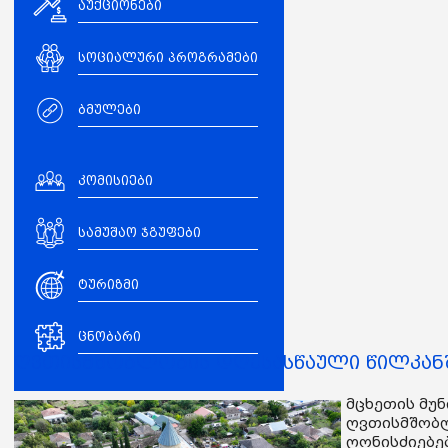
აუქციონები
სოციალური პროგრამები
ბმულები
კომისიები
სამუშაო ჯგუფები
ტურიზმი
ცნობარი
ღვთისმშობლობის დღესასწაული წილკან
მცხეთის მუ
ღვთისმშობლ
ღონისძიებე