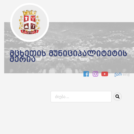
მცხეთის მუნიციპალიტეტის
მერია
ქარ
eng