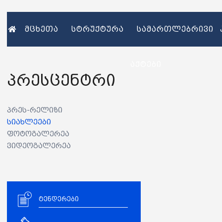
მცხეთა
სტრუქტურა
სამართლებრივი
აქტები
პრესცენტრი
პრეს-რელიზი
სიახლეები
ფოტოგალერეა
ვიდეოგალერეა
ტენდერები