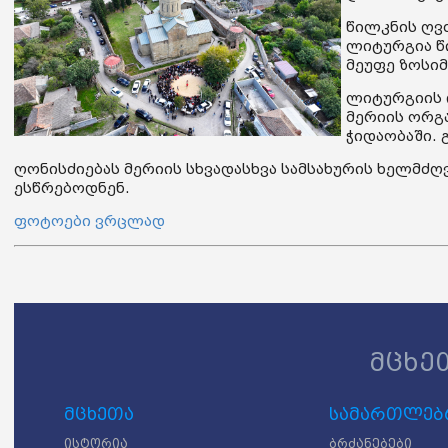
წილკნის ღვ
ლიტურგია წ
მეუფე ზოსიმ
ლიტურგიის 
მერიის ორგ
ჭიდაობაში. 
ღონისძიებას მერიის სხვადასხვა სამსახურის ხელმძ
ესწრებოდნენ.
ფოტოები ვრცლად
მცხე
მცხეთა
სამართლებრ
ისტორია
ბრძანებები