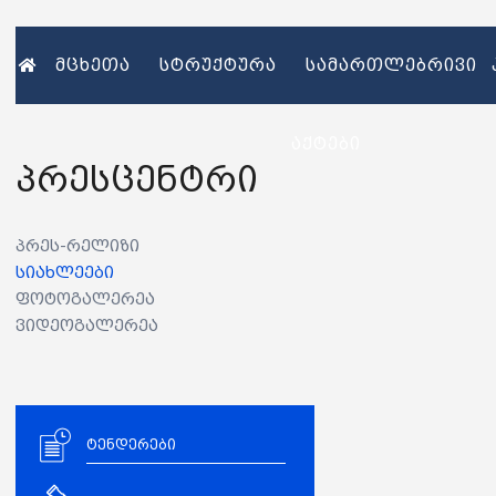
მცხეთა
სტრუქტურა
სამართლებრივი
აქტები
პრესცენტრი
პრეს-რელიზი
სიახლეები
ფოტოგალერეა
ვიდეოგალერეა
ტენდერები