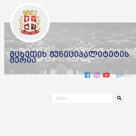
მცხეთის მუნიციპალიტეტის
მერია
ქარ
eng