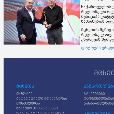
საქართველოს 
რეგიონული ოლი
მუნიციპალიტეტ
სამსახურის ხე
მცხეთის მუნიც
რეგიონულ ოლიმ
უსურვებს შემდგ
ფოტოები ვრც
მცხე
მცხეთა
სამართლებრ
ისტორია
ბრძანებები
გეოგრაფიული მდებარეობა
დადგენილებებ
მოსახლეობა
განკარგულებებ
საპატიო მოქალაქეები
დამეგობრებული ქალაქები