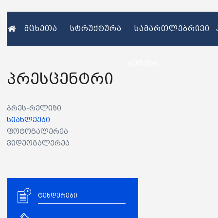
მცხეთა
სტრუქტურა
სამართლებრივი
აქტები
პრესცენტრი
პრეს-რელიზი
სიახლეები
ფოტოგალერეა
ვიდეოგალერეა
ტენდერები