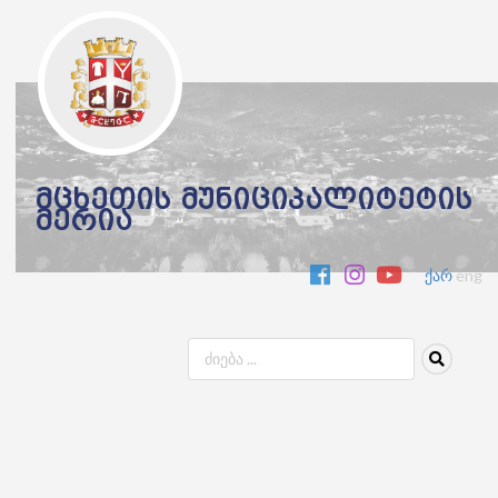
მცხეთის მუნიციპალიტეტის
მერია
ქარ
eng