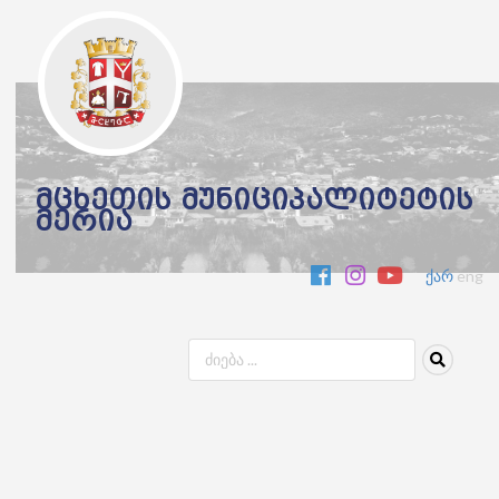
მცხეთის მუნიციპალიტეტის
მერია
ქარ
eng