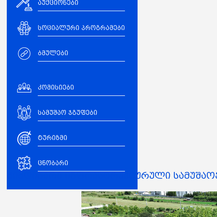
აუქციონები
სოციალური პროგრამები
ბმულები
კომისიები
სამუშაო ჯგუფები
ტურიზმი
ცნობარი
მიმდინარე ინფრასტრუქტურული სამუშაო