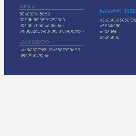
მერია
საჯარო ინფ
მცხეთის მერი
მერის მოადგილეები
პასუხისმგებელი
მერიის სამსახურები
ანგარიში
ადმინისტრაციული ერთეული
ბიუჯეტი
ვაკანსია
საკრებულო
საკრებულოს თავმჯდომარე
მოადგილეები