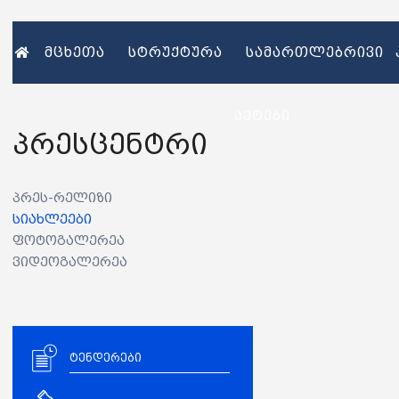
მცხეთა
სტრუქტურა
სამართლებრივი
აქტები
პრესცენტრი
პრეს-რელიზი
სიახლეები
ფოტოგალერეა
ვიდეოგალერეა
ტენდერები