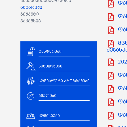
პასუხისმგებელი პირი
და
ანგარიში
ბიუჯეტი
და
ვაკანსია
დან
მცხ
შესახე
ტენდერები
202
აუქციონები
დან
სოციალური პროგრამები
დან
ბმულები
და
დან
კომისიები