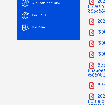
202
სამუშაო ჯგუფები
ინფორ
შესაბა
ტურიზმი
202
ცნობარი
დან
და
და
მცხ
საჯარ
რეგისტ
მცხ
202
გაცემი