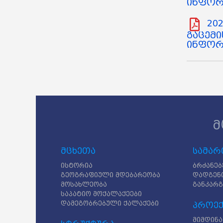
ინფორმ
202
გაცემი
ინფორმ
მ
მცხეთა
სამარ
ისტორია
ბრძანებ
გეოგრაფიული მდებარეობა
დადგენ
მოსახლეობა
განკარ
საპატიო მოქალაქეები
დამეგობრებული ქალაქები
პროექ
მიმდინა