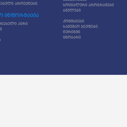
ებული პროექტები
სოციალური პროგრამები
ბმულები
ო ინფორმაცია
კომისიები
მგებელი პირი
სამუშაო ჯგუფები
ი
ტურიზმი
ცნობარი
ა