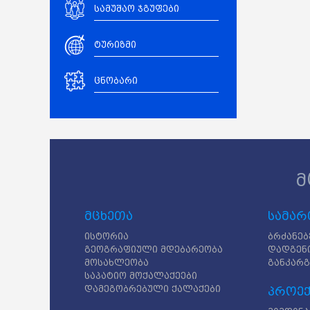
სამუშაო ჯგუფები
ტურიზმი
ცნობარი
მ
მცხეთა
სამარ
ისტორია
ბრძანებ
გეოგრაფიული მდებარეობა
დადგენ
მოსახლეობა
განკარ
საპატიო მოქალაქეები
დამეგობრებული ქალაქები
პროექ