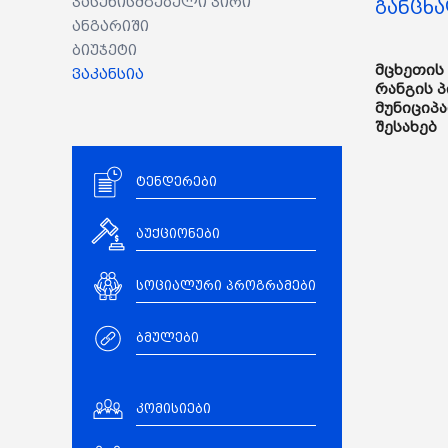
პასუხისმგებელი პირი
განცხა
ანგარიში
ბიუჯეტი
მცხეთის 
ვაკანსია
რანგის 
მუნიციპ
შესახებ
ტენდერები
აუქციონები
სოციალური პროგრამები
ბმულები
კომისიები